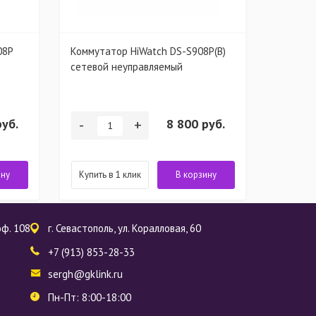
08P
Коммутатор HiWatch DS-S908P(B)
Коммута
сетевой неуправляемый
сетевой
руб.
-
+
8 800 руб.
-
ину
Купить в 1 клик
В корзину
Купить 
 оф. 108
г. Севастополь, ул. Коралловая, 60
+7 (913) 853-28-33
sergh@gklink.ru
Пн-Пт: 8:00-18:00