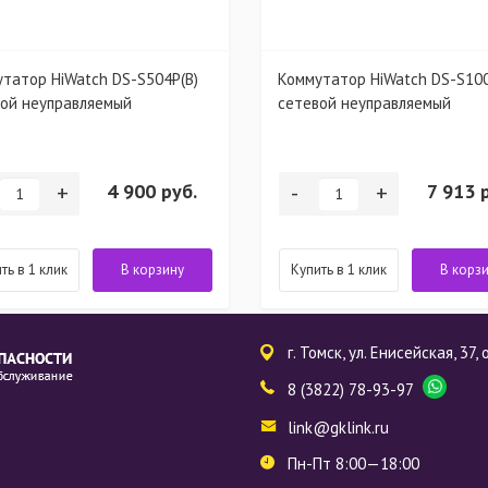
татор HiWatch DS-S504P(B)
Коммутатор HiWatch DS-S10
ой неуправляемый
сетевой неуправляемый
+
4 900 руб.
-
+
7 913 
ть в 1 клик
В корзину
Купить в 1 клик
В корз
г. Томск, ул. Енисейская, 37,
8 (3822) 78-93-97
link@gklink.ru
Пн-Пт 8:00—18:00