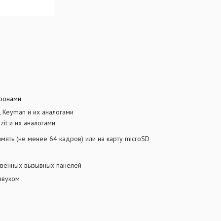
офонами
, Keyman и их аналогами
izit и их аналогами
ять (не менее 64 кадров) или на карту microSD
твенных вызывных панелей
 звуком