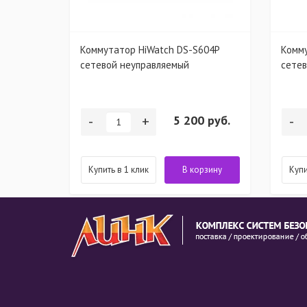
iWatch
Коммутатор HiWatch DS-S604P
Комму
.8-6мм
сетевой неуправляемый
сетев
0 руб.
-
+
5 200 руб.
-
рзину
Купить в 1 клик
В корзину
Купи