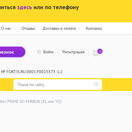
миться
здесь
или по телефону
О нас
Отзывы
Доставка и оплата
Контакты
звонок
0
Войти
Регистрация
. № FORTIS.RU.0001.F0015373-1,2
os PRIME SD MIRROR (XL или VZ)