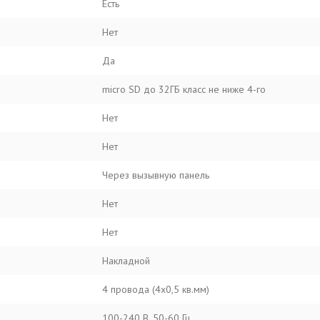
Есть
Нет
Да
micro SD до 32ГБ класс не ниже 4-го
Нет
Нет
Через вызывную панель
Нет
Нет
Накладной
4 провода (4х0,5 кв.мм)
100-240 В, 50-60 Гц